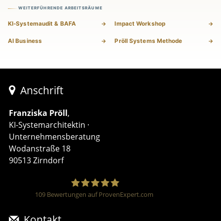
WEITERFÜHRENDE ARBEITSRÄUME
KI-Systemaudit & BAFA
Impact Workshop
AI Business
Pröll Systems Methode
Anschrift
Franziska Pröll
,
KI-Systemarchitektin ·
Unternehmensberatung
Wodanstraße 18
90513 Zirndorf
109
Bewertungen auf ProvenExpert.com
Franziska Pröll – KI-
Kontakt