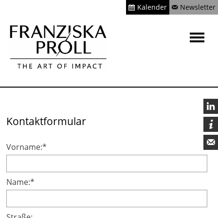
Kalender
Newsletter

Kontaktformular


Vorname:*
Name:*
Straße: