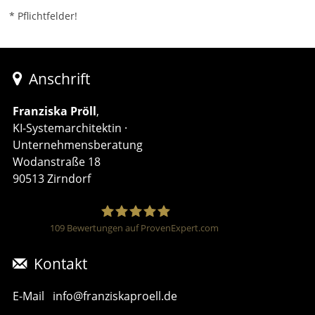
* Pflichtfelder!
Anschrift
Franziska Pröll
,
KI-Systemarchitektin ·
Unternehmensberatung
Wodanstraße 18
90513 Zirndorf
109
Bewertungen auf ProvenExpert.com
Franziska Pröll – KI-
Kontakt
Systemarchitektin
E-Mail
info@franziskaproell.de